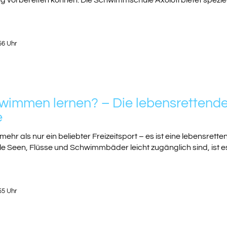
g vorbereiten können. Die Schwimmschule Axolotl bietet spezie
56 Uhr
mmen lernen? – Die lebensrettende F
e
ehr als nur ein beliebter Freizeitsport – es ist eine lebensret
e Seen, Flüsse und Schwimmbäder leicht zugänglich sind, ist es
55 Uhr