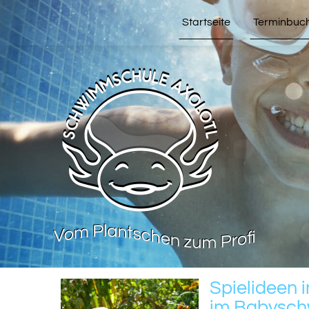
Startseite
Terminbuc
Spielideen 
im Babysch