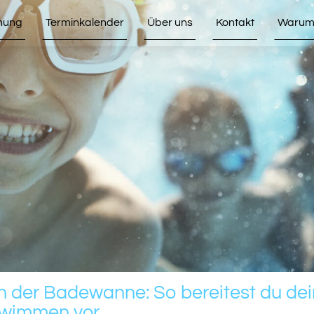
hung
Terminkalender
Über uns
Kontakt
Warum 
in der Badewanne: So bereitest du de
wimmen vor